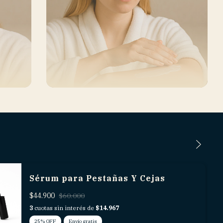
Sérum para Pestañas Y Cejas
$44.900
$60.000
3
cuotas sin interés de
$14.967
25
%
OFF
Envío gratis