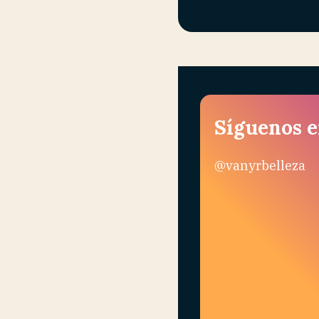
Síguenos 
@vanyrbelleza